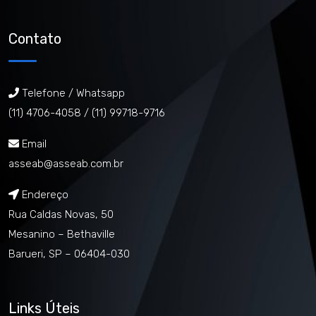
Contato
Telefone / Whatsapp
(11) 4706-4058 /
(11) 99718-9716
Email
asseab@asseab.com.br
Endereço
Rua Caldas Novas, 50
Mesanino – Bethaville
Barueri, SP – 06404-030
Links Úteis