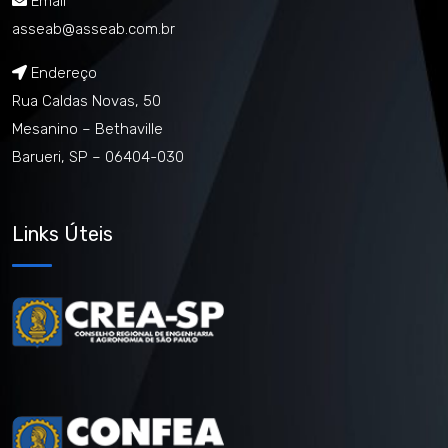
Email
asseab@asseab.com.br
Endereço
Rua Caldas Novas, 50
Mesanino – Bethaville
Barueri, SP – 06404-030
Links Úteis