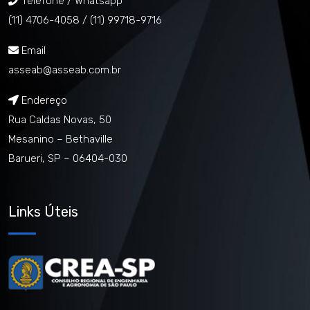
Telefone / Whatsapp
(11) 4706-4058 /
(11) 99718-9716
Email
asseab@asseab.com.br
Endereço
Rua Caldas Novas, 50
Mesanino – Bethaville
Barueri, SP – 06404-030
Links Úteis