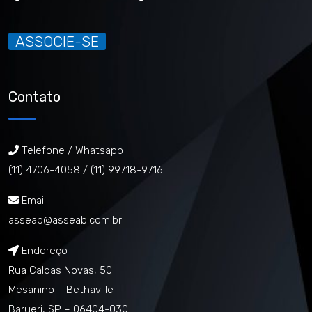
ASSOCIE-SE
Contato
Telefone / Whatsapp
(11) 4706-4058 /
(11) 99718-9716
Email
asseab@asseab.com.br
Endereço
Rua Caldas Novas, 50
Mesanino – Bethaville
Barueri, SP – 06404-030