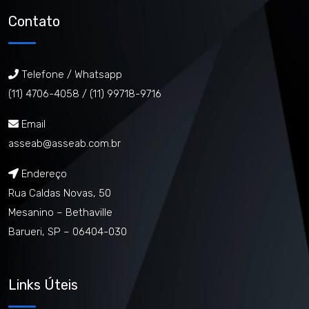
Contato
Telefone / Whatsapp
(11) 4706-4058 /
(11) 99718-9716
Email
asseab@asseab.com.br
Endereço
Rua Caldas Novas, 50
Mesanino – Bethaville
Barueri, SP – 06404-030
Links Úteis