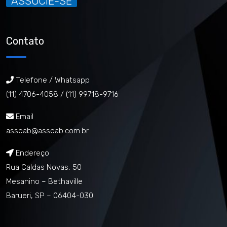
ASSOCIE-SE
Contato
Telefone / Whatsapp
(11) 4706-4058 /
(11) 99718-9716
Email
asseab@asseab.com.br
Endereço
Rua Caldas Novas, 50
Mesanino – Bethaville
Barueri, SP – 06404-030