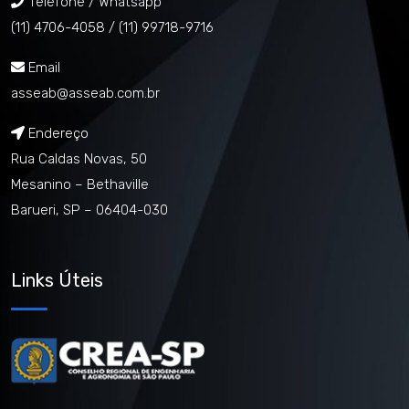
Telefone / Whatsapp
(11) 4706-4058 /
(11) 99718-9716
Email
asseab@asseab.com.br
Endereço
Rua Caldas Novas, 50
Mesanino – Bethaville
Barueri, SP – 06404-030
Links Úteis