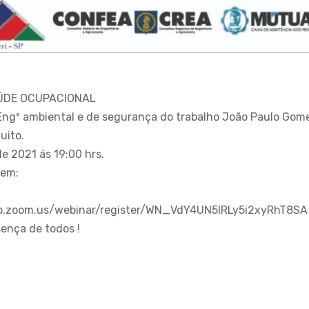
AÚDE OCUPACIONAL
Engº ambiental e de segurança do trabalho João Paulo Gomes
uito.
e 2021 ás 19:00 hrs.
 em:
eb.zoom.us/webinar/register/WN_VdY4UN5lRLy5i2xyRhT8SA
ença de todos !