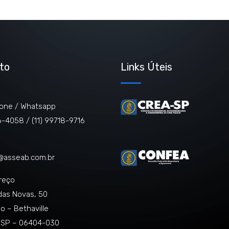
to
Links Úteis
one / Whatsapp
06-4058 /
(11) 99718-9716
@asseab.com.br
reço
das Novas, 50
o – Bethaville
, SP – 06404-030