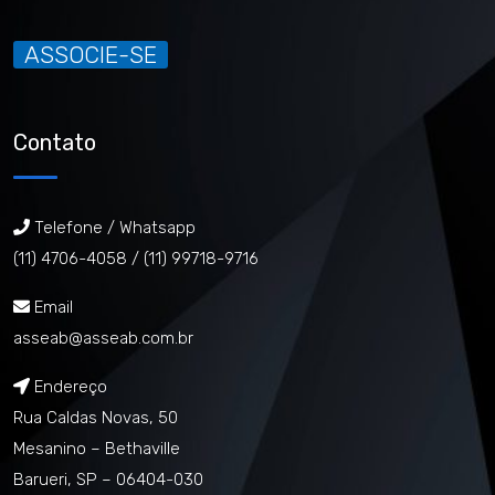
ASSOCIE-SE
Contato
Telefone / Whatsapp
(11) 4706-4058 /
(11) 99718-9716
Email
asseab@asseab.com.br
Endereço
Rua Caldas Novas, 50
Mesanino – Bethaville
Barueri, SP – 06404-030