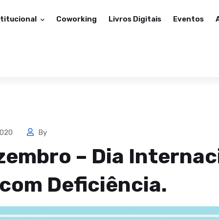
stitucional
Coworking
Livros Digitais
Eventos
2020
By
zembro – Dia Internac
com Deficiência.