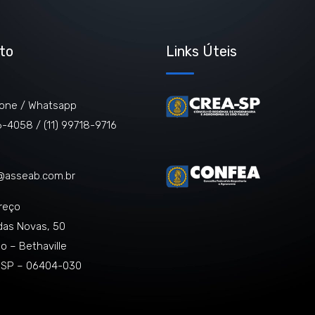
to
Links Úteis
one / Whatsapp
06-4058 /
(11) 99718-9716
@asseab.com.br
reço
das Novas, 50
o – Bethaville
, SP – 06404-030